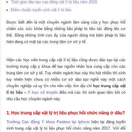
Thời gian đào tạo cao đẳng vật lí trị liệu năm 2018
Điểm chuẩn tuyển sinh vật lí trị liệu
Được biết đến là một chuyên ngành lâm sàng của y học phục hổi
chăm sóc sức khỏe bằng những liệu pháp trị liệu tác động lên cơ
thể. Bằng những tính cực ấy của người dùng mà biện pháp trị liệu
hiện đang có mặt tại các trung tâm cơ sở y tế.
Hiện các học viên trung cấp vật lí trị liệu cũng được đào tạo tại các
trường trung cấp y khoa để tạo nguồn nhân lựa cung cấp cho các
trung tâm cơ sở y tế. Tuy nhiên ngành học này thu hút nhiều thí sinh
tuy nhiên hiện chưa có nhiều cơ sở đào tạo nghề này một cách
chuyên nghiệp và uy tín cho nên việc tìm địa chỉ
học trung cấp vật
lí trị liệu –
Y học cổ truyền
điều mà các thí sinh quan tâm khi có
nhu cầu học chuyên ngành này.
1. Học trung cấp vật lý trị liệu phục hồi chức năng ở đâu?
Trường Cao đẳng Y khoa Pasteur tại tphcm
hiện tại đăng tuyển
sinh trung cấp vật lý trị liệu phục hồi chức năng năm 2017. Với đối