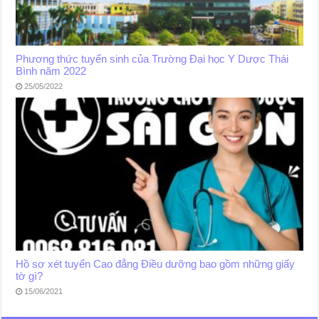
Phương thức tuyển sinh của Trường Đại học Y Dược Thái
Bình năm 2022
25/05/2022
Hồ sơ xét tuyển Cao đẳng Điều dưỡng bao gồm những giấy
tờ gì?
15/06/2021