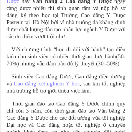
Dược
hay
V
ăn bằng 2
Cao đẳng Y Dược
ngày
càng được nhiều thí sinh quan tâm và nộp hồ sơ
đăng ký theo học tại Trường Cao đẳng Y Dược
Pasteur tại Hà Nội bởi vì nhà trường đã khẳng định
được chất lượng đào tạo nhân lực ngành Y Dược với
các ưu điểm vượt trội như:
– Với chương trình “học đi đôi với hành” tạo điều
kiện cho sinh viên có nhiều thời gian thực hành(50-
70%) nhưng vẫn đảm bảo đủ lý thuyết (30 -50%)
– Sinh viên Cao đẳng Dược, Cao đẳng điều dưỡng
và
Cao đẳng xét nghiệm Y học
, sau khi tốt nghiệp
nhà trường hỗ trợ giới thiệu việc làm.
– Thời gian đào tạo Cao đẳng Y Dược chính quy
chỉ còn 3 năm, còn thời gian đào tạo Văn bằng 2
Cao đẳng Y Dược cho các đối tượng vừa tốt nghiệp
Đại học và Cao đẳng hoặc tốt nghiệp ở chuyên
ngành khác đang có nhu cầu chuyển đổi nghề