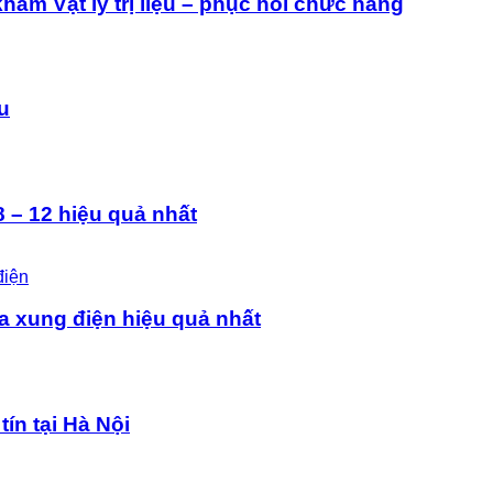
ám Vật lý trị liệu – phục hồi chức năng
ệu
 – 12 hiệu quả nhất
a xung điện hiệu quả nhất
tín tại Hà Nội