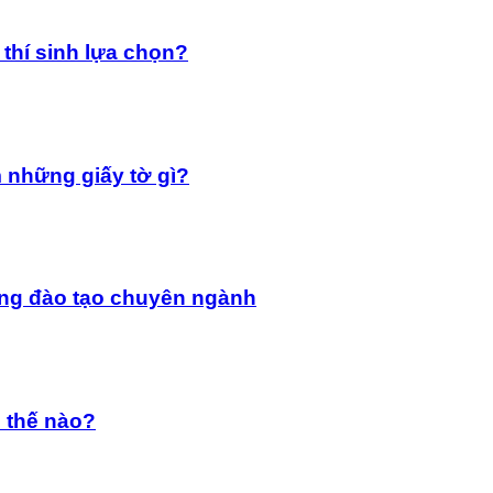
thí sinh lựa chọn?
 những giấy tờ gì?
ng đào tạo chuyên ngành
 thế nào?