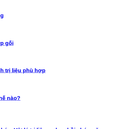
ng
p gối
 trị liệu phù hợp
thế nào?