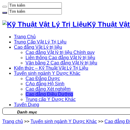
Kỹ Thuật Vật
Trang Chủ
Trung Cấp Vật Lý Trị Liệu
Cao đẳng Vật Lý trị liệu
Cao đẳng Vật lý trị liệu Chính quy
Liên thông Cao đẳng Vật lý trị liệu
Văn bằng 2 Cao đẳng Vật lý trị liệu
Kiến thức – Kỹ Thuật Vật Lý Trị Liệu
Tuyển sinh ngành Y Dược Khác
Cao Đẳng Dược
CAo đẳng Hộ Sinh
Cao đẳng Xét nghiệm
Cao đẳng Điều Dưỡng
Trung cấp Y Dược Khác
Tuyển Dụng
Danh mục
Trang chủ
>>
Tuyển sinh ngành Y Dược Khác
>>
Cao đẳng Đ