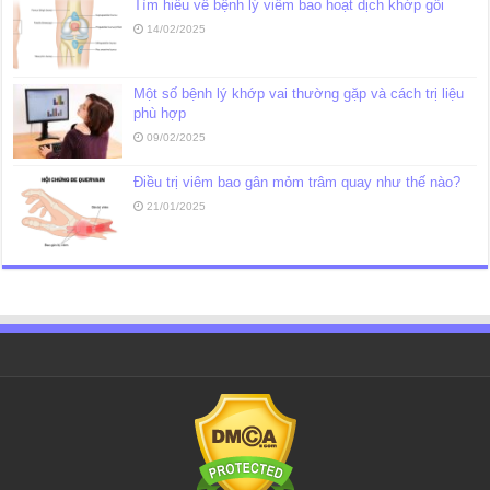
Tìm hiểu về bệnh lý viêm bao hoạt dịch khớp gối
14/02/2025
Một số bệnh lý khớp vai thường gặp và cách trị liệu
phù hợp
09/02/2025
Điều trị viêm bao gân mỏm trâm quay như thế nào?
21/01/2025