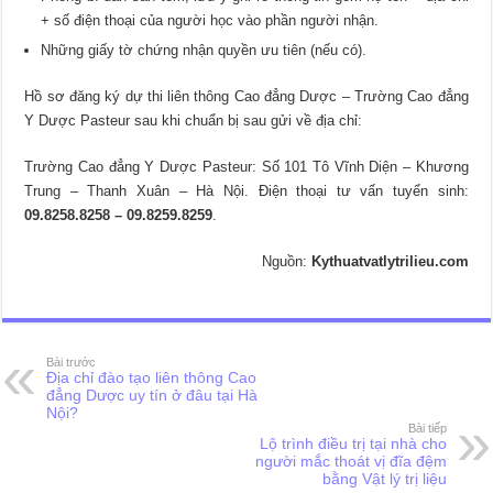
+ số điện thoại của người học vào phần người nhận.
Những giấy tờ chứng nhận quyền ưu tiên (nếu có).
Hồ sơ đăng ký dự thi liên thông Cao đẳng Dược –
Trường Cao đẳng
Y Dược Pasteur
sau khi chuẩn bị sau gửi về địa chỉ:
Trường Cao đẳng Y Dược Pasteur
: Số 101 Tô Vĩnh Diện – Khương
Trung – Thanh Xuân – Hà Nội. Điện thoại tư vấn tuyển sinh:
09.8258.8258 – 09.8259.8259
.
Nguồn:
Kythuatvatlytrilieu.com
Bài trước
Địa chỉ đào tạo liên thông Cao
đẳng Dược uy tín ở đâu tại Hà
Nội?
Bài tiếp
Lộ trình điều trị tại nhà cho
người mắc thoát vị đĩa đệm
bằng Vật lý trị liệu