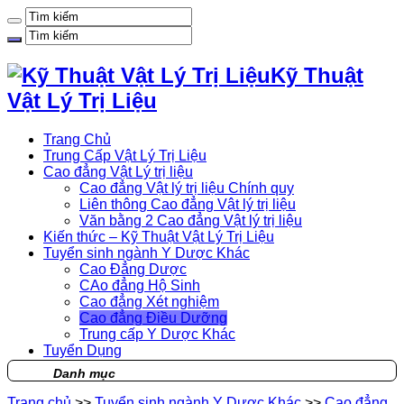
Kỹ Thuật
Vật Lý Trị Liệu
Trang Chủ
Trung Cấp Vật Lý Trị Liệu
Cao đẳng Vật Lý trị liệu
Cao đẳng Vật lý trị liệu Chính quy
Liên thông Cao đẳng Vật lý trị liệu
Văn bằng 2 Cao đẳng Vật lý trị liệu
Kiến thức – Kỹ Thuật Vật Lý Trị Liệu
Tuyển sinh ngành Y Dược Khác
Cao Đẳng Dược
CAo đẳng Hộ Sinh
Cao đẳng Xét nghiệm
Cao đẳng Điều Dưỡng
Trung cấp Y Dược Khác
Tuyển Dụng
Danh mục
Trang chủ
>>
Tuyển sinh ngành Y Dược Khác
>>
Cao đẳng