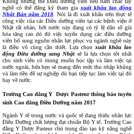
Không những thế Điều dưỡng viên nếu nắm chắc tay
nghề có thể đăng ký tham gia
xuất khẩu lao động
Nhật Bản năm 2018
. Nói là đi xuất khẩu trên thực tế
công việc của các Điều dưỡng viên tại các bệnh viện ở
Nhật rất nhàn, bởi nước này đang có tỷ lệ dân số già
hóa tăng cao dó đó việc tuyển dụng các điều dưỡng
viên bổ sung nguồn nhân lực phục vụ ngành nghề này
là điều vô cùng cần thiết. Lựa chọn
xuất khẩu lao
động Điều dưỡng sang Nhật
sẽ là lựa chọn tốt nhất
cho sinh viên có mong muốn học tập và làm việc tại
nước ngoài, hứa hẹn sẽ mang đến mức thu nhập khủng
và làm tiền đề sự nghiệp dù bạn tiếp tục làm việc tại đó
hay về nước.
Trường Cao đẳng Y Dược Pasteur thông báo tuyển
sinh Cao đẳng Điều Dưỡng năm 2017
Ngành Y tế trong nước và quốc tế đang thiếu nhân lực
Điều Dưỡng chất lượng đạt chuẩn Bộ Y tế. Trường Cao
đẳng Y Dược Pasteur chú trọng đào tạo kỹ năng nghề