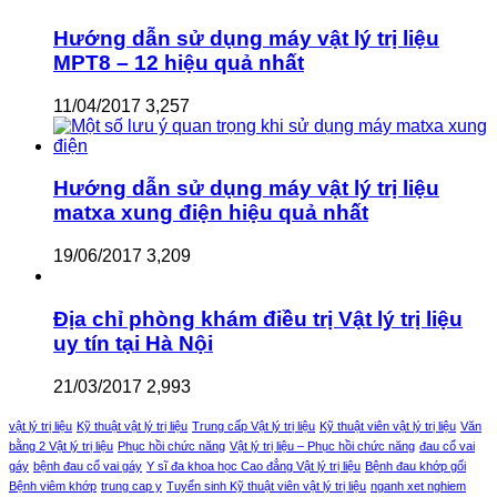
Hướng dẫn sử dụng máy vật lý trị liệu
MPT8 – 12 hiệu quả nhất
11/04/2017
3,257
Hướng dẫn sử dụng máy vật lý trị liệu
matxa xung điện hiệu quả nhất
19/06/2017
3,209
Địa chỉ phòng khám điều trị Vật lý trị liệu
uy tín tại Hà Nội
21/03/2017
2,993
vật lý trị liệu
Kỹ thuật vật lý trị liệu
Trung cấp Vật lý trị liệu
Kỹ thuật viên vật lý trị liệu
Văn
bằng 2 Vật lý trị liệu
Phục hồi chức năng
Vật lý trị liệu – Phục hồi chức năng
đau cổ vai
gáy
bệnh đau cổ vai gáy
Y sĩ đa khoa học Cao đẳng Vật lý trị liệu
Bệnh đau khớp gối
Bệnh viêm khớp
trung cap y
Tuyển sinh Kỹ thuật viên vật lý trị liệu
nganh xet nghiem