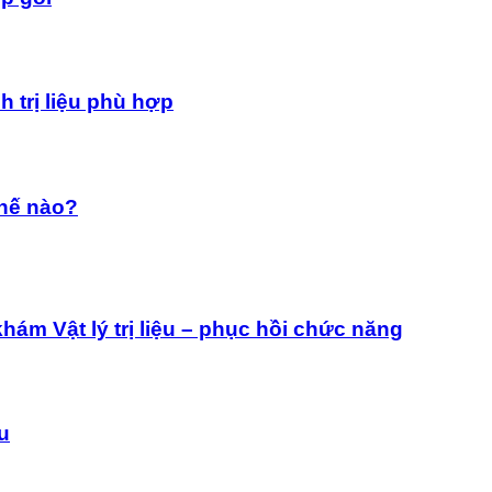
 trị liệu phù hợp
thế nào?
ám Vật lý trị liệu – phục hồi chức năng
ệu