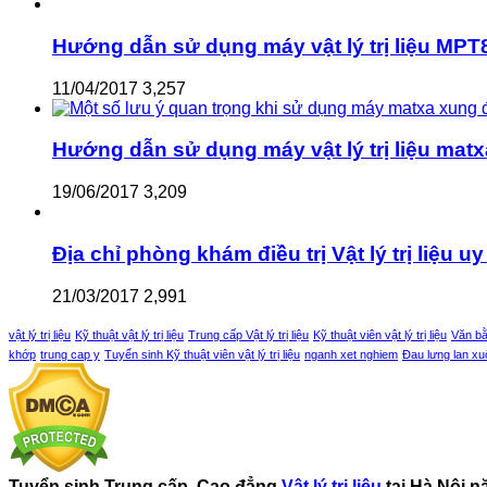
Hướng dẫn sử dụng máy vật lý trị liệu MPT8
11/04/2017
3,257
Hướng dẫn sử dụng máy vật lý trị liệu matx
19/06/2017
3,209
Địa chỉ phòng khám điều trị Vật lý trị liệu uy 
21/03/2017
2,991
vật lý trị liệu
Kỹ thuật vật lý trị liệu
Trung cấp Vật lý trị liệu
Kỹ thuật viên vật lý trị liệu
Văn bằn
khớp
trung cap y
Tuyển sinh Kỹ thuật viên vật lý trị liệu
nganh xet nghiem
Đau lưng lan x
Tuyển sinh Trung cấp, Cao đẳng
Vật lý trị liệu
tại Hà Nội 