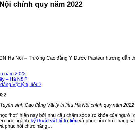
à Nội chính quy năm 2022
à PHCN Hà Nội – Trường Cao đẳng Y Dược Pasteur hướng dẫn thô
liệu năm 2022
iấy – Hà Nội?
ng Vật lý trị liệu?
Tuyển sinh Cao đẳng Vật lý trị liệu Hà Nội chính quy năm 202
nh học “hot” hiện nay bởi nhu cầu chăm sóc sức khỏe của người 
Theo học ngành
kỹ thuật vật lý trị liệu
và phục hồi chức năng sau 
ệu và phục hồi chức năng…