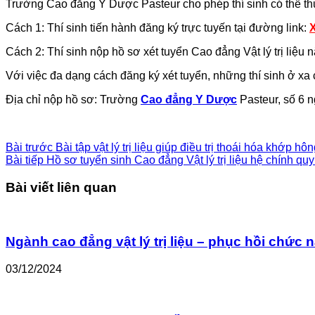
Trường Cao đẳng Y Dược Pasteur cho phép thí sinh có thể thực
Cách 1: Thí sinh tiến hành đăng ký trực tuyến tại đường link:
Cách 2: Thí sinh nộp hồ sơ xét tuyển Cao đẳng Vật lý trị liệu
Với việc đa dạng cách đăng ký xét tuyển, những thí sinh ở xa 
Địa chỉ nộp hồ sơ: Trường
Cao đẳng Y Dược
Pasteur, số 6 
Bài trước
Bài tập vật lý trị liệu giúp điều trị thoái hóa khớp hô
Bài tiếp
Hồ sơ tuyển sinh Cao đẳng Vật lý trị liệu hệ chính q
Bài viết liên quan
Ngành cao đẳng vật lý trị liệu – phục hồi chứ
03/12/2024