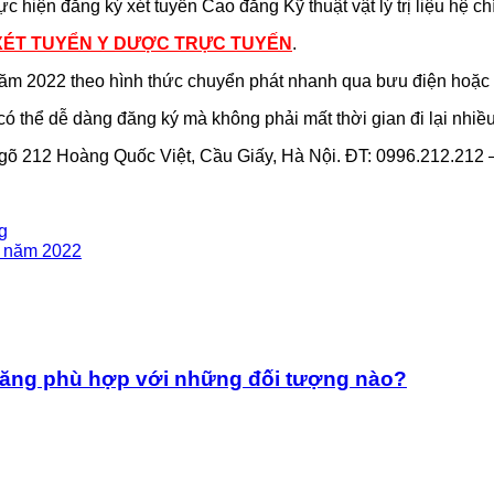
 hiện đăng ký xét tuyển Cao đẳng Kỹ thuật vật lý trị liệu hệ 
XÉT TUYỂN Y DƯỢC TRỰC TUYẾN
.
 năm 2022 theo hình thức chuyển phát nhanh qua bưu điện hoặc n
có thể dễ dàng đăng ký mà không phải mất thời gian đi lại nhiều
ngõ 212 Hoàng Quốc Việt, Cầu Giấy, Hà Nội. ĐT: 0996.212.212 
ng
uy năm 2022
c năng phù hợp với những đối tượng nào?