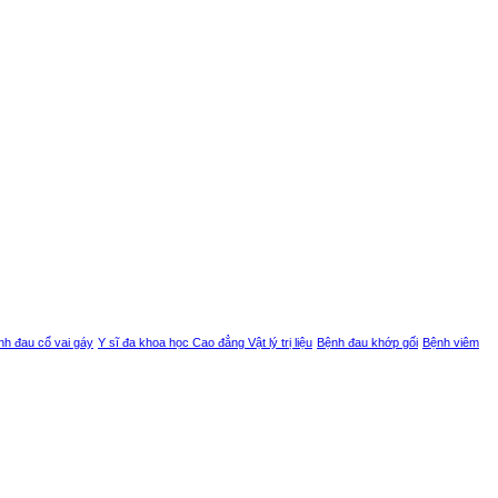
nh đau cổ vai gáy
Y sĩ đa khoa học Cao đẳng Vật lý trị liệu
Bệnh đau khớp gối
Bệnh viêm