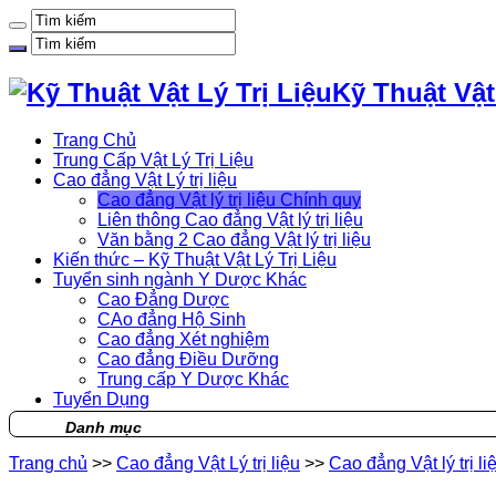
Kỹ Thuật Vật
Trang Chủ
Trung Cấp Vật Lý Trị Liệu
Cao đẳng Vật Lý trị liệu
Cao đẳng Vật lý trị liệu Chính quy
Liên thông Cao đẳng Vật lý trị liệu
Văn bằng 2 Cao đẳng Vật lý trị liệu
Kiến thức – Kỹ Thuật Vật Lý Trị Liệu
Tuyển sinh ngành Y Dược Khác
Cao Đẳng Dược
CAo đẳng Hộ Sinh
Cao đẳng Xét nghiệm
Cao đẳng Điều Dưỡng
Trung cấp Y Dược Khác
Tuyển Dụng
Danh mục
Trang chủ
>>
Cao đẳng Vật Lý trị liệu
>>
Cao đẳng Vật lý trị l