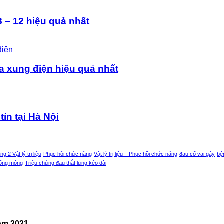
 – 12 hiệu quả nhất
a xung điện hiệu quả nhất
tín tại Hà Nội
g 2 Vật lý trị liệu
Phục hồi chức năng
Vật lý trị liệu – Phục hồi chức năng
đau cổ vai gáy
bệ
uống mông
Triệu chứng đau thắt lưng kéo dài
năm 2021