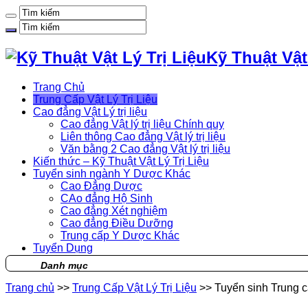
Kỹ Thuật Vật
Trang Chủ
Trung Cấp Vật Lý Trị Liệu
Cao đẳng Vật Lý trị liệu
Cao đẳng Vật lý trị liệu Chính quy
Liên thông Cao đẳng Vật lý trị liệu
Văn bằng 2 Cao đẳng Vật lý trị liệu
Kiến thức – Kỹ Thuật Vật Lý Trị Liệu
Tuyển sinh ngành Y Dược Khác
Cao Đẳng Dược
CAo đẳng Hộ Sinh
Cao đẳng Xét nghiệm
Cao đẳng Điều Dưỡng
Trung cấp Y Dược Khác
Tuyển Dụng
Danh mục
Trang chủ
>>
Trung Cấp Vật Lý Trị Liệu
>>
Tuyển sinh Trung cấ