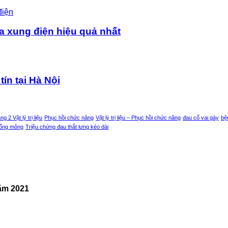
a xung điện hiệu quả nhất
tín tại Hà Nội
g 2 Vật lý trị liệu
Phục hồi chức năng
Vật lý trị liệu – Phục hồi chức năng
đau cổ vai gáy
bệ
uống mông
Triệu chứng đau thắt lưng kéo dài
năm 2021