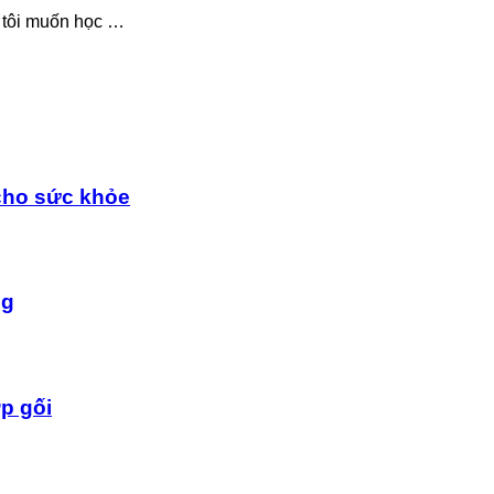
, tôi muốn học …
cho sức khỏe
ng
p gối