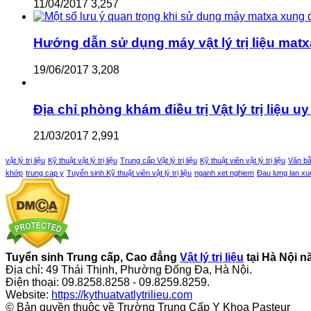
11/04/2017
3,257
Hướng dẫn sử dụng máy vật lý trị liệu matx
19/06/2017
3,208
Địa chỉ phòng khám điều trị Vật lý trị liệu uy 
21/03/2017
2,991
vật lý trị liệu
Kỹ thuật vật lý trị liệu
Trung cấp Vật lý trị liệu
Kỹ thuật viên vật lý trị liệu
Văn bằn
khớp
trung cap y
Tuyển sinh Kỹ thuật viên vật lý trị liệu
nganh xet nghiem
Đau lưng lan x
Tuyển sinh Trung cấp, Cao đẳng
Vật lý trị liệu
tại Hà Nội 
Địa chỉ: 49 Thái Thịnh, Phường Đống Đa, Hà Nội.
Điện thoại: 09.8258.8258 - 09.8259.8259.
Website:
https://kythuatvatlytrilieu.com
© Bản quyền thuộc về Trường Trung Cấp Y Khoa Pasteur