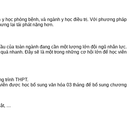
h y học phòng bệnh, và ngành y học điều trị. Với phương pháp
hưng lại tái phát nặng hơn.
 cầu của toàn ngành đang cần một lượng lớn đội ngũ nhân lực.
ển quá nhanh. Đây sẽ là một trong những cơ hội lớn để học viên
ng trình THPT.
c viên được học bổ sung văn hóa 03 tháng để bổ sung chương
uật, …