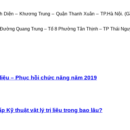
nh Diện – Khương Trung – Quận Thanh Xuân – TP.Hà Nội. (G
 Đường Quang Trung – Tổ 8 Phường Tân Thịnh – TP Thái Nguyê
ị liệu – Phục hồi chức năng năm 2019
 Kỹ thuật vật lý trị liệu trong bao lâu?