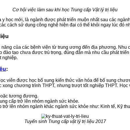
Cơ hội việc làm sau khi học Trung cấp Vật lý trị liệu
oa y học mới, là ngành được phát triển muộn nhất sau các ngàn
hư các cách sử dụng công nghệ hiện đại có thể khỏi ngay lúc đó n
liệu
hức năng của các bệnh viện từ trung ương đến địa phương. Nhu
m do đào tạo chưa được trú trọng, đúng đắn mà nhu cầu phát tri
ốt nghiệp.
iệu
:
Học viên được học bổ sung kiến thức văn hóa để bổ sung chươ
ọc xong chương trình THPT, nhưng trượt tốt nghiệp THPT. Họ
 hoặc tương đương.
rung cấp trở lên nhóm ngành sức khỏe.
ấp trở lên nhóm ngành khác ngành sức khỏe như: Kinh tế, Kỹ th
Tuyển sinh Trung cấp vật lý trị liệu 2017