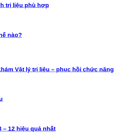
 trị liệu phù hợp
thế nào?
ám Vật lý trị liệu – phục hồi chức năng
ệu
 – 12 hiệu quả nhất