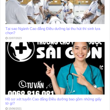
Tại sao Ngành Cao đẳng Điều dưỡng lại thu hút thí sinh lựa
chọn?
22/07/2023
Hồ sơ xét tuyển Cao đẳng Điều dưỡng bao gồm những giấy
tờ gì?
15/06/2021