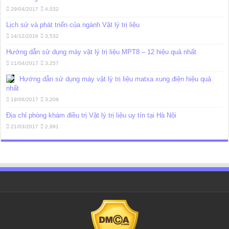
29/04/2017
4,032
Lịch sử và phát triển của ngành Vật lý trị liệu
14/12/2016
3,532
Hướng dẫn sử dụng máy vật lý trị liệu MPT8 – 12 hiệu quả nhất
11/04/2017
3,257
Hướng dẫn sử dụng máy vật lý trị liệu matxa xung điện hiệu quả
nhất
19/06/2017
3,209
Địa chỉ phòng khám điều trị Vật lý trị liệu uy tín tại Hà Nội
21/03/2017
2,991