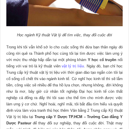
Học ngành Kỹ thuật Vật lý để tìm việc, thay đổi cuộc đời
Trong khi tôi vẫn khổ sở lo cho cuộc sống thì đứa bạn thân ngày đó
cũng rời quê ra Thành phố học cùng tôi lại tìm được việc làm ưng ý
với mức thu nhập hấp dẫn tại một phòng khám
Y học cổ truyền
nổi
tiếng với vai trò là kỹ thuật viên
vật lý trị liệu
. Ngày đó, bạn chỉ học
Trung cấp kỹ thuật vật lý trị liệu với thời gian đào tạo ngắn còn tôi lại
cố sống cố chết thi vào ngành kinh tế. Cứ nghĩ học kinh tế thì sẽ lắm
tiền, công việc sẽ nhiều để tha hồ lựa chọn, nhưng không, đời không
như là mơ, bây giờ cử nhân tốt nghiệp Đại học kinh tế còn thất
nghiệp cả đống ra đấy thì tôi sao cho thể tìm cho mình được việc
làm ưng ý cơ chứ. Nghĩ hoài, nghĩ mãi, tôi bắt đầu tìm hiểu và quyết
định vừa làm vừa tranh thủ học thêm Văn bằng 2 Trung cấp Kỹ thuật
Vật lý trị liệu tại
Trung cấp Y Dược TP.HCM – Trường Cao đẳng Y
Dược Pasteur
để thay đổi sự nghiệp, thay đổi cuộc đời. Thật may