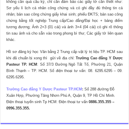
không cần quá cầu kỳ, chỉ cần đảm bảo các giấy tờ cần thiết như:
Sơ yếu lí lịch cá nhân công chứng và có ghi đầy đủ thông tin cá
nhân; bản sao công chứng giấy khai sinh; phiếu ĐKTS; bản sao công
chứng bằng tốt nghiệp Trung cấp/Cao đẳng/Đại học + bảng điểm
tương đương; Ảnh 2×3 (01 cái) và ảnh 3×4 (04 cái) có ghi rõ thông
tin sau ảnh và cho sẵn vào trong phong bì thư; Các giấy tờ liên quan
khác.
Hồ sơ đăng ký học Văn bằng 2 Trung cấp vật lý trị liệu TP. HCM sau
khi đã chuẩn bị xong thì gửi về địa chỉ:
Trường Cao đẳng Y Dược
Pasteur TP. HCM
: Số 37/3 Đường Ngô Tất Tố, Phường 21, Quận
Bình Thạnh – TP. HCM. Số điện thoại tư vấn: 08. 6295.6295 – 09.
6295.6295.
Trường Cao đẳng Y Dược Pasteur TP.HCM
:
Số 288 đường Đỗ
Xuân Hợp, Phường Tăng Nhơn Phú A, Quận 9, TP Hồ Chí Minh.
Điện thoại tuyển sinh Tp HCM: Điện thoại tư vấn
0886.355.355 –
0996.355.355.