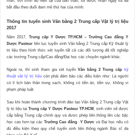
mắn, với trình độ hiện tại của bản thân, tôi được nhận ngay và đã
bắt đầu theo đuổi đam mê thứ hai của mình.
Thông tin tuyển sinh Văn bằng 2 Trung cấp Vật lý trị liệu
2017
Năm 2017,
Trung cấp Y Dược TP.HCM – Trường Cao đẳng Y
Dược Pasteur
liên tục tuyển sinh Văn bằng 2 Trung cấp Kỹ thuật lý
trị liệu theo hình thức xét tuyển tất cả các đối tượng đã tốt nghiệp
các trường Trung cấp/Cao đẳng/Đại học các chuyên ngành khác.
Ngoài ra, thí sinh tham gia xét tuyển
Văn bằng 2 Trung cấp
kỹ
thuật vật lý trị liệu
còn phải đảm bảo các điều kiện như: Là người
có lí lịch bản thân trong sạch, không có tiền án, tiền sự, không vi
phạm pháp luật.
Sau khi hoàn thành chương trình đào tạo Văn bằng 2 Trung cấp Vật
lý trị liệu tại
Trung cấp Y Dược Pasteur TP.HCM
, sinh viên sẽ được
cấp bằng Trung cấp chính quy và được phép liên thông lên các bậc
học cao hơn tại các
Trường Cao đẳng Y Dược
và Đại học nếu có
đủ điều kiện theo quy chế tuyển sinh liên thông ngành Bác sĩ đa