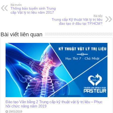
Bài trước
Thông báo tuyển sinh Trung
cấp Vật lý trị liệu năm 2017
Bài tiếp
Trung cấp Kỹ thuật Vật lý trị liệu
đào tạo ở đâu tại TP.HCM?
Bài viết liên quan
Đào tạo Văn bằng 2 Trung cấp kỹ thuật vật lý trị liệu – Phục
hồi chức năng năm 2019
19/01/2019