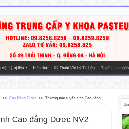
Vật Lý trị liệu
Kiến thức – Kỹ Thuật Vật Lý Trị Liệu
Tuyển sinh ngà
c
>>
Cao Đẳng Dược
>>
Trường nào tuyển sinh Cao đẳng
Bài
sinh Cao đẳng Dược NV2