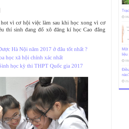
Trạc
06
ot vì cơ hội việc làm sau khi học xong vì cơ
iều thí sinh đang đổ xô đăng kí học Cao đẳng
Dược Hà Nội năm 2017 ở đâu tốt nhất ?
Một 
liệu
a học xã hội chính xác nhất
09
 Sinh học kỳ thi THPT Quốc gia 2017
Điều
nào
21