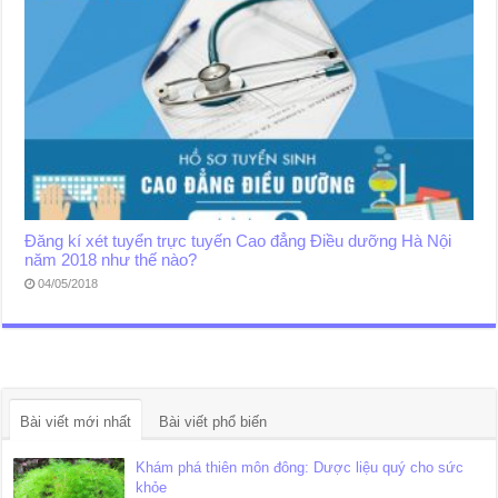
Đăng kí xét tuyển trực tuyến Cao đẳng Điều dưỡng Hà Nội
năm 2018 như thế nào?
04/05/2018
Bài viết mới nhất
Bài viết phổ biến
Khám phá thiên môn đông: Dược liệu quý cho sức
khỏe