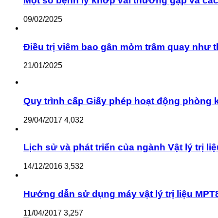
Một số bệnh lý khớp vai thường gặp và cách
09/02/2025
Điều trị viêm bao gân mỏm trâm quay như 
21/01/2025
Quy trình cấp Giấy phép hoạt động phòng kh
29/04/2017
4,032
Lịch sử và phát triển của ngành Vật lý trị li
14/12/2016
3,532
Hướng dẫn sử dụng máy vật lý trị liệu MPT8
11/04/2017
3,257