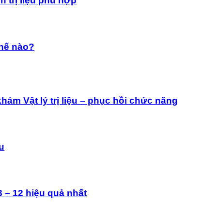
 trị liệu phù hợp
thế nào?
ám Vật lý trị liệu – phục hồi chức năng
ệu
 – 12 hiệu quả nhất