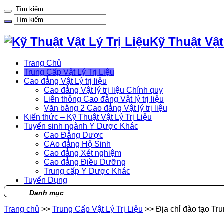
Kỹ Thuật Vật
Trang Chủ
Trung Cấp Vật Lý Trị Liệu
Cao đẳng Vật Lý trị liệu
Cao đẳng Vật lý trị liệu Chính quy
Liên thông Cao đẳng Vật lý trị liệu
Văn bằng 2 Cao đẳng Vật lý trị liệu
Kiến thức – Kỹ Thuật Vật Lý Trị Liệu
Tuyển sinh ngành Y Dược Khác
Cao Đẳng Dược
CAo đẳng Hộ Sinh
Cao đẳng Xét nghiệm
Cao đẳng Điều Dưỡng
Trung cấp Y Dược Khác
Tuyển Dụng
Danh mục
Trang chủ
>>
Trung Cấp Vật Lý Trị Liệu
>>
Địa chỉ đào tạo Trun