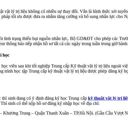
 vật lý trị liệu không có nhiều sự thay đổi. Vẫn là hình thức xét tuy
ải pháp tối ưu được đưa ra nhằm tăng cường và bổ sung nhân lực cho Ngà
i tình trạng thiếu hụt nguồn nhân lực, Bộ GD&ĐT cho phép các Trường T
 thông báo tiếp nhận hồ sơ tất cả các ngày trong tuần trong giờ hành 
i học
 học viên sau khi tốt nghiệp Trung cấp Kỹ thuật vật lý trị liệu ngoài vi
ơng trình học tập Trung cấp kỹ thuật vật lý trị liệu được phép đăng ký 
c thí sinh đang có ý định đăng ký học Trung cấp
kỹ thuật vật lý trị li
i. Thí sinh có thể nộp hồ sơ đăng ký nhập học về địa chỉ:
– Khương Trung – Quận Thanh Xuân – TP.Hà Nội. (Gần Cầu Vượt Ngã