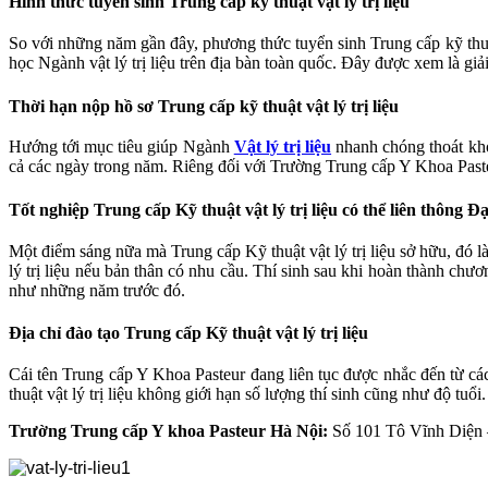
Hình thức tuyển sinh Trung cấp kỹ thuật vật lý trị liệu
So với những năm gần đây, phương thức tuyển sinh Trung cấp kỹ thuật
học Ngành vật lý trị liệu trên địa bàn toàn quốc. Đây được xem là gi
Thời hạn nộp hồ sơ Trung cấp kỹ thuật vật lý trị liệu
Hướng tới mục tiêu giúp Ngành
Vật lý trị liệu
nhanh chóng thoát khỏ
cả các ngày trong năm. Riêng đối với Trường Trung cấp Y Khoa Pasteur
Tốt nghiệp Trung cấp Kỹ thuật vật lý trị liệu có thể liên thông Đạ
Một điểm sáng nữa mà Trung cấp Kỹ thuật vật lý trị liệu sở hữu, đó là
lý trị liệu nếu bản thân có nhu cầu. Thí sinh sau khi hoàn thành chư
như những năm trước đó.
Địa chỉ đào tạo Trung cấp Kỹ thuật vật lý trị liệu
Cái tên Trung cấp Y Khoa Pasteur đang liên tục được nhắc đến từ cá
thuật vật lý trị liệu không giới hạn số lượng thí sinh cũng như độ tuổ
Trường Trung cấp Y khoa Pasteur Hà Nội:
Số 101 Tô Vĩnh Diện 