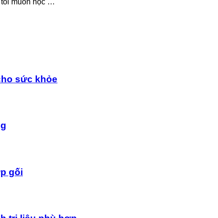
, tôi muốn học …
cho sức khỏe
ng
p gối