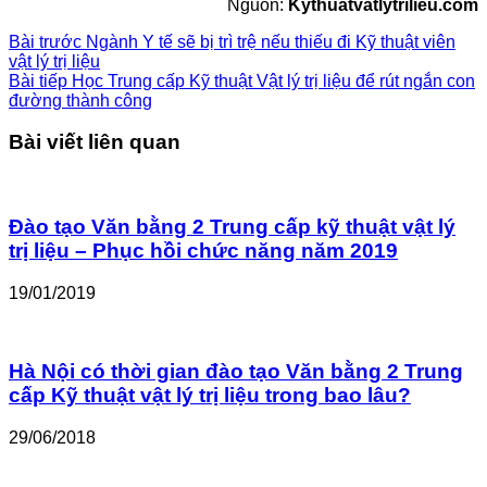
Nguồn:
Kythuatvatlytrilieu.com
Bài trước
Ngành Y tế sẽ bị trì trệ nếu thiếu đi Kỹ thuật viên
vật lý trị liệu
Bài tiếp
Học Trung cấp Kỹ thuật Vật lý trị liệu để rút ngắn con
đường thành công
Bài viết liên quan
Đào tạo Văn bằng 2 Trung cấp kỹ thuật vật lý
trị liệu – Phục hồi chức năng năm 2019
19/01/2019
Hà Nội có thời gian đào tạo Văn bằng 2 Trung
cấp Kỹ thuật vật lý trị liệu trong bao lâu?
29/06/2018