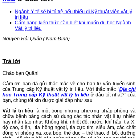
Ngành Y tế sẽ bị trì trệ nếu thiếu đi Kỹ thuật viên vật lý
trị liệu
Cẩm nang kiến thức cần biết khi muốn du học Ngành
Vật lý trị liệu
Nguyễn Hải Quân ( Nam Định)
Trả lời
Chào bạn Quân!
Cảm ơn bạn đã gửi thắc mắc về cho ban tư vấn tuyển sinh
của Trung cấp Kỹ thuật vật lý trị liệu. Với thắc mắc “
Địa chỉ
học Trung cấp Kỹ thuật vật lý trị liệu
ở đâu tốt nhất?” của
bạn, chúng tôi xin được giải đáp như sau:
Vật lý trị liệu
là một trong những phương pháp phòng và
chữa bệnh bằng cách sử dụng các tác nhân vật lí tự nhiên
hay nhân tạo như: Không khí, nhiệt độ, nước, khí hậu, tia X,
độ cao, điện, tia hồng ngoại, tia cực tím, siêu âm, các chất
đồng vị phóng xạ, xoa bóp, thể dục – thể thao, đi bộ, dưỡng