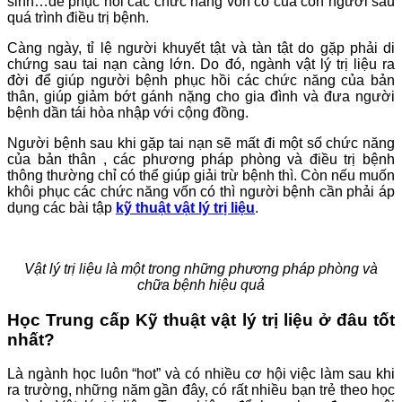
sinh…để phục hồi các chức năng vốn có của con người sau
quá trình điều trị bệnh.
Càng ngày, tỉ lệ người khuyết tật và tàn tật do gặp phải di
chứng sau tai nạn càng lớn. Do đó, ngành vật lý trị liệu ra
đời để giúp người bệnh phục hồi các chức năng của bản
thân, giúp giảm bớt gánh nặng cho gia đình và đưa người
bệnh dần tái hòa nhập với cộng đồng.
Người bệnh sau khi gặp tai nạn sẽ mất đi một số chức năng
của bản thân , các phương pháp phòng và điều trị bệnh
thông thường chỉ có thể giúp giải trừ bệnh thì. Còn nếu muốn
khôi phục các chức năng vốn có thì người bệnh cần phải áp
dụng các bài tập
kỹ thuật vật lý trị liệu
.
Vật lý trị liệu là một trong những phương pháp phòng và
chữa bệnh hiệu quả
Học Trung cấp Kỹ thuật vật lý trị liệu ở đâu tốt
nhất?
Là ngành học luôn “hot” và có nhiều cơ hội việc làm sau khi
ra trường, những năm gần đây, có rất nhiều bạn trẻ theo học