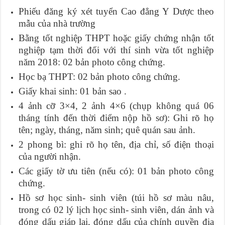
Phiếu đăng ký xét tuyển Cao đẳng Y Dược theo
mẫu của nhà trường
Bằng tốt nghiệp THPT hoặc giấy chứng nhận tốt
nghiệp tạm thời đối với thí sinh vừa tốt nghiệp
năm 2018: 02 bản photo công chứng.
Học bạ THPT: 02 bản photo công chứng.
Giấy khai sinh: 01 bản sao .
4 ảnh cỡ 3×4, 2 ảnh 4×6 (chụp không quá 06
tháng tính đến thời điểm nộp hồ sơ): Ghi rõ họ
tên; ngày, tháng, năm sinh; quê quán sau ảnh.
2 phong bì: ghi rõ họ tên, địa chỉ, số điện thoại
của người nhận.
Các giấy tờ ưu tiên (nếu có): 01 bản photo công
chứng.
Hồ sơ học sinh- sinh viên (túi hồ sơ màu nâu,
trong có 02 lý lịch học sinh- sinh viên, dán ảnh và
đóng dấu giáp lai, đóng dấu của chính quyền địa