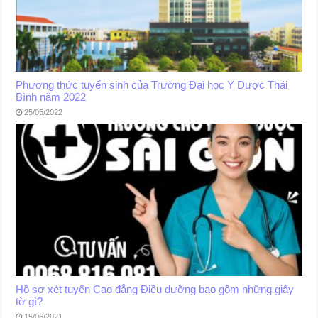
Phương thức tuyển sinh của Trường Đại học Y Dược Thái
Bình năm 2022
25/05/2022
Hồ sơ xét tuyển Cao đẳng Điều dưỡng bao gồm những giấy
tờ gì?
15/06/2021