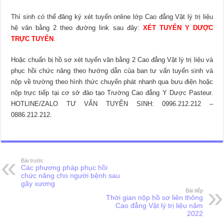
Thí sinh có thể đăng ký xét tuyển online lớp Cao đẳng Vật lý trị liệu
hệ văn bằng 2 theo đường link sau đây:
XÉT TUYỂN Y DƯỢC
TRỰC TUYẾN
.
Hoặc chuẩn bị hồ sơ xét tuyển văn bằng 2 Cao đẳng Vật lý trị liệu và
phục hồi chức năng theo hướng dẫn của ban tư vấn tuyển sinh và
nộp về trường theo hình thức chuyển phát nhanh qua bưu điện hoặc
nộp trực tiếp tại cơ sở đào tạo Trường Cao đẳng Y Dược Pasteur.
HOTLINE/ZALO TƯ VẤN TUYỂN SINH: 0996.212.212 –
0886.212.212.
Bài trước
Các phương pháp phục hồi
chức năng cho người bệnh sau
gãy xương
Bài tiếp
Thời gian nộp hồ sơ liên thông
Cao đẳng Vật lý trị liệu năm
2022