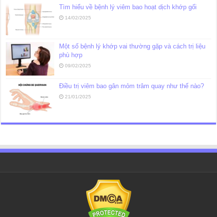
Tìm hiểu về bệnh lý viêm bao hoạt dịch khớp gối
14/02/2025
Một số bệnh lý khớp vai thường gặp và cách trị liệu
phù hợp
09/02/2025
Điều trị viêm bao gân mỏm trâm quay như thế nào?
21/01/2025