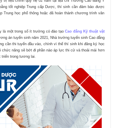
lý trị liệu chính quy hệ 02 năm tại địa chỉ Trường Cao đẳng Y
bằng tốt nghiệp Trung cấp Dược, thí sinh cần đảm bảo được
iệp Trung học phổ thông hoặc đã hoàn thành chương trình văn
là một trong số ít trường có đào tạo
Cao đẳng Kỹ thuật vật
ơng án tuyển sinh năm 2021, Nhà trường tuyển sinh Cao đẳng
 cần thi tuyển đầu vào, chính vì thế thí sinh khi đăng ký học
ồi chức năng sẽ bớt đi phần nào áp lực thi cử và thoải mái hơn
triển trong tương lai.