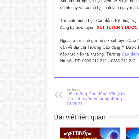
Sau khi tốt nghiệp học viên sẽ được cấp b
chính quy và có thể tự tin đi làm ngay mà k
Thí sinh muốn học Cao đẳng Kỹ thuật vật l
đăng ký trực tuyến:
XÉT TUYỂN Y DƯỢC
Ngoài ra thí sinh gửi hồ sơ xét tuyển Ca
dẫn về địa chỉ Trường Cao đẳng Y Dược 
nộp trực tiếp tại trường: Trường
Cao đẳn
Hà Nội. ĐT: 0996.212.212 – 0886.212.212.
Bài trước
Liên thông Cao đẳng Vật lý trị
liệu xét tuyển bổ sung tháng
12/2021
Bài viết liên quan