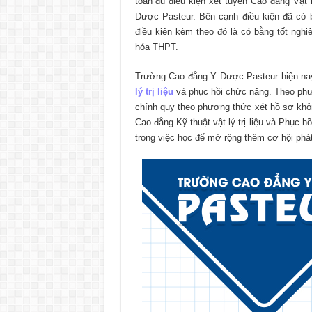
toàn đủ điều kiện xét tuyển Cao đẳng Vật 
Dược Pasteur. Bên cạnh điều kiện đã có 
điều kiện kèm theo đó là có bằng tốt ngh
hóa THPT.
Trường Cao đẳng Y Dược Pasteur hiện nay 
lý trị liệu
và phục hồi chức năng. Theo phư
chính quy theo phương thức xét hồ sơ không
Cao đẳng Kỹ thuật vật lý trị liệu và Phục h
trong việc học để mở rộng thêm cơ hội phát 