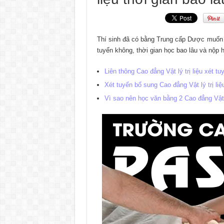
Thí sinh đã có bằng Trung cấp Dược muốn học
tuyển không, thời gian học bao lâu và nộp 
Liên thông Cao đẳng Vật lý trị liệu xét t
Xét tuyển bổ sung Cao đẳng Vật lý trị l
Vì sao nên học văn bằng 2 Cao đẳng Vật 