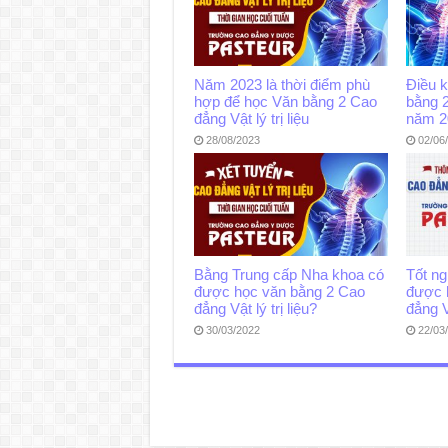
Năm 2023 là thời điểm phù
Điều k
hợp để học Văn bằng 2 Cao
bằng 2
đẳng Vật lý trị liệu
năm 2
28/08/2023
02/06
Bằng Trung cấp Nha khoa có
Tốt ng
được học văn bằng 2 Cao
được 
đẳng Vật lý trị liệu?
đẳng V
30/03/2022
22/03