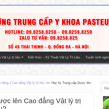
Vật Lý trị liệu
Kiến thức – Kỹ Thuật Vật Lý Trị Liệu
Tuyển sinh ngà
 bằng 2 Cao đẳng Vật lý trị liệu
>>
Học từ Trung cấp Dược lên
Bài
ợc lên Cao đẳng Vật lý trị
âu?