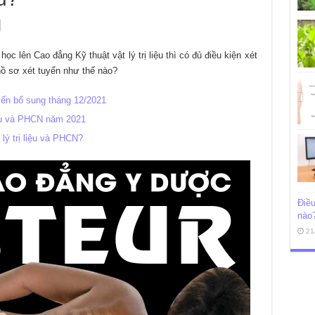
 lên Cao đẳng Kỹ thuật vật lý trị liệu thì có đủ điều kiện xét
hồ sơ xét tuyển như thế nào?
uyển bổ sung tháng 12/2021
iệu và PHCN năm 2021
lý trị liệu và PHCN?
Điều
nào
21