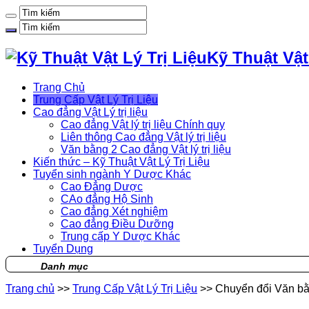
Kỹ Thuật Vật
Trang Chủ
Trung Cấp Vật Lý Trị Liệu
Cao đẳng Vật Lý trị liệu
Cao đẳng Vật lý trị liệu Chính quy
Liên thông Cao đẳng Vật lý trị liệu
Văn bằng 2 Cao đẳng Vật lý trị liệu
Kiến thức – Kỹ Thuật Vật Lý Trị Liệu
Tuyển sinh ngành Y Dược Khác
Cao Đẳng Dược
CAo đẳng Hộ Sinh
Cao đẳng Xét nghiệm
Cao đẳng Điều Dưỡng
Trung cấp Y Dược Khác
Tuyển Dụng
Danh mục
Trang chủ
>>
Trung Cấp Vật Lý Trị Liệu
>>
Chuyển đổi Văn bằng