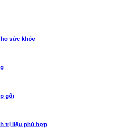
cho sức khỏe
ng
p gối
 trị liệu phù hợp