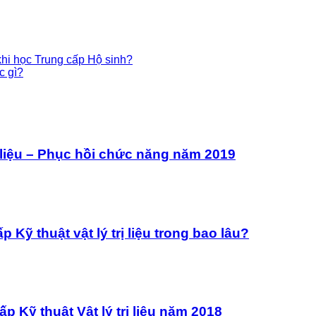
 khi học Trung cấp Hộ sinh?
c gì?
ị liệu – Phục hồi chức năng năm 2019
 Kỹ thuật vật lý trị liệu trong bao lâu?
p Kỹ thuật Vật lý trị liệu năm 2018