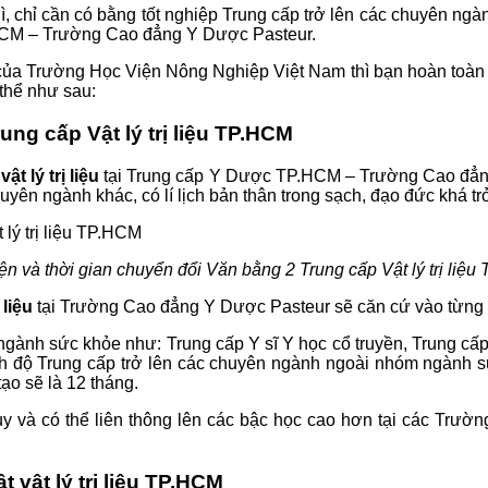
ì, chỉ cần có bằng tốt nghiệp Trung cấp trở lên các chuyên ngà
HCM – Trường Cao đẳng Y Dược Pasteur.
a Trường Học Viện Nông Nghiệp Việt Nam thì bạn hoàn toàn có 
 thể như sau:
ung cấp Vật lý trị liệu TP.HCM
ật lý trị liệu
tại Trung cấp Y Dược TP.HCM – Trường Cao đẳng 
uyên ngành khác, có lí lịch bản thân trong sạch, đạo đức khá trở
ện và thời gian chuyển đổi Văn bằng 2 Trung cấp Vật lý trị liệ
 liệu
tại Trường Cao đẳng Y Dược Pasteur sẽ căn cứ vào từng 
 ngành sức khỏe như: Trung cấp Y sĩ Y học cổ truyền, Trung cấ
 trình độ Trung cấp trở lên các chuyên ngành ngoài nhóm ngà
tạo sẽ là 12 tháng.
 và có thể liên thông lên các bậc học cao hơn tại các Trườ
vật lý trị liệu TP.HCM