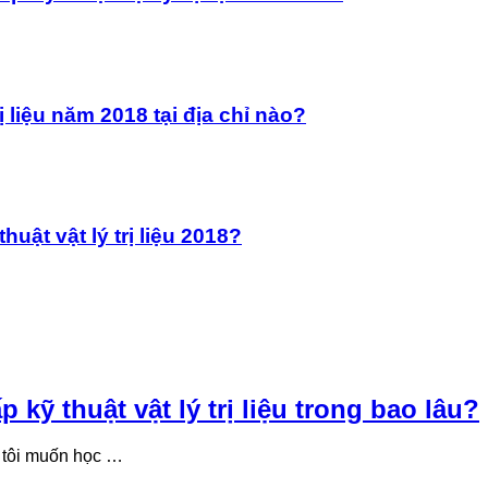
ị liệu năm 2018 tại địa chỉ nào?
uật vật lý trị liệu 2018?
kỹ thuật vật lý trị liệu trong bao lâu?
, tôi muốn học …