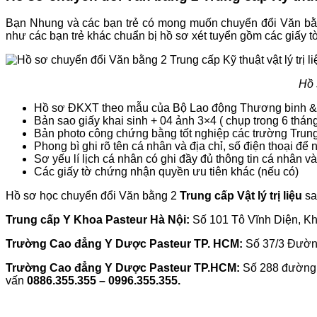
Bạn Nhung và các bạn trẻ có mong muốn chuyển đổi Văn bằn
như các bạn trẻ khác chuẩn bị hồ sơ xét tuyển gồm các giấy t
Hồ 
Hồ sơ ĐKXT theo mẫu của Bộ Lao động Thương binh & 
Bản sao giấy khai sinh + 04 ảnh 3×4 ( chụp trong 6 thá
Bản photo công chứng bằng tốt nghiệp các trường Tru
Phong bì ghi rõ tên cá nhân và địa chỉ, số điện thoại để 
Sơ yếu lí lịch cá nhân có ghi đầy đủ thông tin cá nhân
Các giấy tờ chứng nhận quyền ưu tiên khác (nếu có)
Hồ sơ học chuyển đổi Văn bằng 2
Trung cấp Vật lý trị liệu
sau
Trung cấp Y Khoa Pasteur Hà Nội:
Số 101 Tô Vĩnh Diện, K
Trường Cao đẳng Y Dược Pasteur TP. HCM:
Số 37/3 Đườn
Trường Cao đẳng Y Dược Pasteur TP.HCM
:
Số 288 đường 
vấn
0886.355.355 – 0996.355.355.