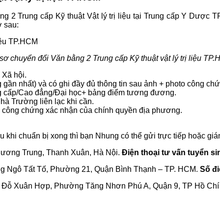
g 2 Trung cấp Kỹ thuật Vật lý trị liệu tại Trung cấp Y Dược
ờ sau:
sơ chuyển đổi Văn bằng 2 Trung cấp Kỹ thuật vật lý trị liệu TP
Xã hội.
ng gần nhất) và có ghi đầy đủ thông tin sau ảnh + photo công c
ng cấp/Cao đẳng/Đại học+ bảng điểm tương đương.
nhà Trường liên lạc khi cần.
 và công chứng xác nhận của chính quyền địa phương.
 khi chuẩn bị xong thì bạn Nhung có thể gửi trực tiếp hoặc gián 
hương Trung, Thanh Xuân, Hà Nội.
Điện thoại tư vấn tuyển si
g Ngô Tất Tố, Phường 21, Quận Bình Thạnh – TP. HCM.
Số đi
Đỗ Xuân Hợp, Phường Tăng Nhơn Phú A, Quận 9, TP Hồ Chí Min