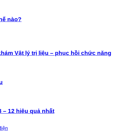
thế nào?
ám Vật lý trị liệu – phục hồi chức năng
ệu
 – 12 hiệu quả nhất