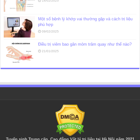
14/02/2025
Một số bệnh lý khớp vai thường gặp và cách trị liệu
phù hợp
09/02/2025
Điều trị viêm bao gân mỏm trâm quay như thế nào?
21/01/2025
Tuyển sinh Trung cấp, Cao đẳng
Vật lý trị liệu
tại Hà Nội năm 2021