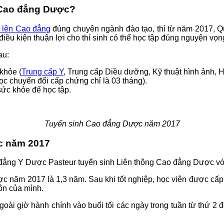
ên Cao đẳng Dược?
p lên Cao đẳng
đúng chuyên ngành đào tạo, thì từ năm 2017, Quy
iều kiện thuận lợi cho thí sinh có thể học tập đúng nguyện vọ
au:
khỏe (
Trung cấp Y
, Trung cấp Diều dưỡng, Kỹ thuật hình ảnh, 
 chuyển đổi cấp chứng chỉ là 03 tháng).
sức khỏe để học tập.
Tuyển sinh Cao đẳng Dược năm 2017
c năm 2017
đẳng Y Dược Pasteur tuyển sinh Liên thông Cao đẳng Dược với
ợc năm 2017 là 1,3 năm. Sau khi tốt nghiệp, học viên được cấ
môn của mình.
oài giờ hành chính vào buổi tối các ngày trong tuần từ thứ 2 