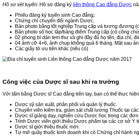
Hồ sơ xét tuyển:
Hồ sơ đăng ký
liên thông Cao đẳng Dược
nă
Phiếu đăng ký tuyển sinh Cao đẳng;
Chứng chỉ chuyển đổi ngành Dược.
Bản photo bằng tốt nghiệp Trung cấp và tương đương (
Bản photo sổ học tập/bảng điểm Trung cấp (có công chứ
02 phong bì dán tem thư và ghi đầy đủ họ tên, địa chỉ, điệ
04 ảnh cỡ 4×6, ảnh chụp không quá 6 tháng. Mặt sau ảnh 
Các giấy tờ ưu tiên khác (nếu có)
Công việc của Dược sĩ sau khi ra trường
Với tấm bằng Dược sĩ Cao đẳng trên tay, bạn có thể thực hiệ
Dược sỹ sản xuất, phân phối và quản lý thuốc.
Chuyên viên kiểm tra, giám sát chất lượng Thuốc tại 
Dược sĩ giảng dạy, nghiên cứu Dược học trong các đơn
Trình Dược viên giới thiệu Dược phẩm tại các cơ sở Y 
Dược sĩ giới thiệu thuốc mới.
Tự mở quầy thuốc kinh doanh khi có Chứng chỉ hành n