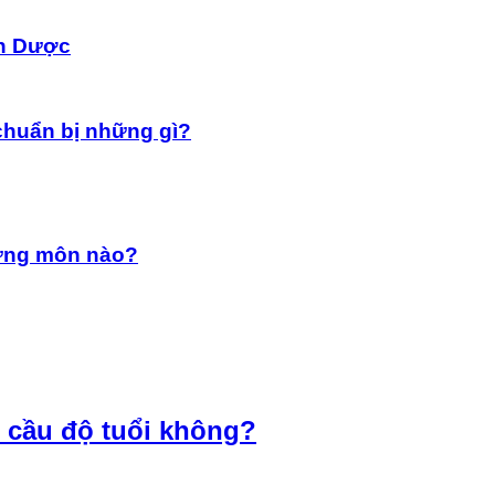
nh Dược
chuẩn bị những gì?
hững môn nào?
 cầu độ tuổi không?