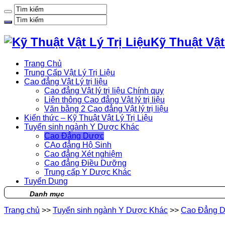
Kỹ Thuật Vật
Trang Chủ
Trung Cấp Vật Lý Trị Liệu
Cao đẳng Vật Lý trị liệu
Cao đẳng Vật lý trị liệu Chính quy
Liên thông Cao đẳng Vật lý trị liệu
Văn bằng 2 Cao đẳng Vật lý trị liệu
Kiến thức – Kỹ Thuật Vật Lý Trị Liệu
Tuyển sinh ngành Y Dược Khác
Cao Đẳng Dược
CAo đẳng Hộ Sinh
Cao đẳng Xét nghiệm
Cao đẳng Điều Dưỡng
Trung cấp Y Dược Khác
Tuyển Dụng
Danh mục
Trang chủ
>>
Tuyển sinh ngành Y Dược Khác
>>
Cao Đẳng 