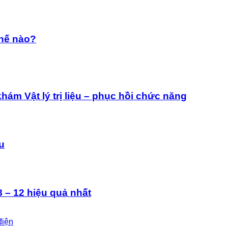
thế nào?
ám Vật lý trị liệu – phục hồi chức năng
ệu
 – 12 hiệu quả nhất