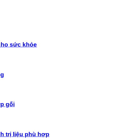
cho sức khỏe
ng
p gối
 trị liệu phù hợp